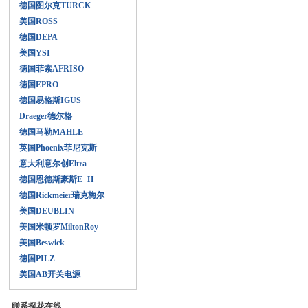
德国图尔克TURCK
美国ROSS
德国DEPA
美国YSI
德国菲索AFRISO
德国EPRO
德国易格斯IGUS
Draeger德尔格
德国马勒MAHLE
英国Phoenix菲尼克斯
意大利意尔创Eltra
德国恩德斯豪斯E+H
德国Rickmeier瑞克梅尔
美国DEUBLIN
美国米顿罗MiltonRoy
美国Beswick
德国PILZ
美国AB开关电源
联系探花在线