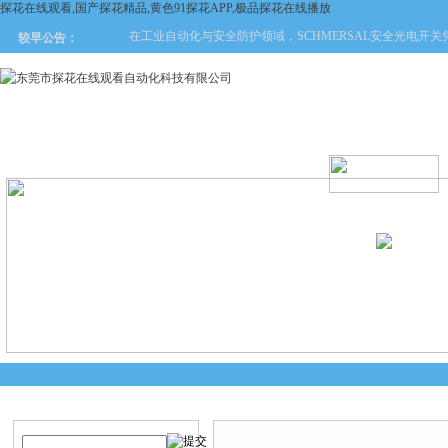
探花在线观看,国产探花精品,黄色91探花APP,极品探花在线播放
在工业自动化与安全防护领域，SCHMERSAL安全光电开
较早公告：
网站首页
关于探花在线观看
产品中心
新闻中
产品搜索
技术文章