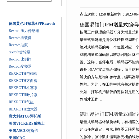
产品目录
点击次数：1258 更新时间：2023-06-
德国黄色91探花APPRexroth
德国易福门IFM增量式编
Rexroth压力传感器
按照工作原理编码器可分为增量式和绝对
Rexroth插装阀
增量式编码器是将位移转换成周期性的电
Rexroth油泵
绝对式编码器的每一个位置对应一个确定的
rexroth齿轮泵
旋转增量式编码器以转动时输出脉冲
Rexroth比例阀
置。这样，当停电后，编码器
Rexroth变频器
设备记忆的零点就会偏移，而且这种偏
REXROTH电磁阀
解决的方法是增加参考点，编码器每
REXROTH方向阀
性的。为此，在工控中就有每次操作
REXROTH柱塞泵
比如，打印机扫描仪的定位就是用的增
REXROTH叶片泵
然后才工作 。
REXROTH气缸
REXROTH放大器
德国易福门IFM增量式编码
意大利ATOS阿托斯
增量式编码器转轴旋转时，有相应
美国VICKERS威格士
起点任意设定，可实现多圈无限累加和
美国ASCO阿斯卡
的脉冲，脉冲数由编码器光栅的线数
美国MAC