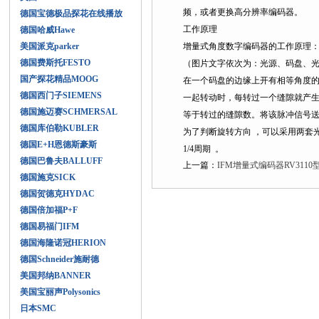
频，或者更换高分辨率编码器。
德国宝德极品探花在线播放
工作原理
德国哈威Hawe
美国派克parker
增量式角度数字编码器的工作原理
德国费斯托FESTO
（图片文字依次为：光源、码盘、
国产探花精品MOOG
在一个码盘的边缘上开有相等角度的缝
德国西门子SIEMENS
一起转动时，每转过一个缝隙就产生一
德国施迈赛SCHMERSAL
等于转过的缝隙数。将该脉冲信号送
德国库伯勒KUBLER
为了判断旋转方向 ，可以采用两套
德国E+H恩德斯豪斯
1/4周期 。
德国巴鲁夫BALLUFF
上一篇：
IFM增量式编码器RV311
德国施克SICK
德国贺德克HYDAC
德国倍加福P+F
德国易福门IFM
德国海隆诺冠HERION
德国Schneider施耐德
美国邦纳BANNER
美国宝丽声Polysonics
日本SMC