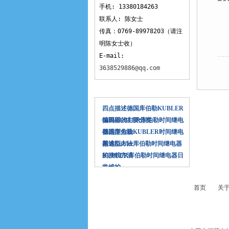
手机: 13380184263
联系人: 陈女士
传真：0769-89978203（请注
明陈女士收）
E-mail:
3638529886@qq.com
相关文章
四点描述德国库伯勒KUBLER
编码器的主要分类
德国KUBLER库伯勒时间继电
器选型方法
德国库伯勒KUBLER时间继电
器选型方法
阐述Kubler库伯勒时间继电器
的接线方法
KUBLER库伯勒时间继电器日
常维护
首页
关