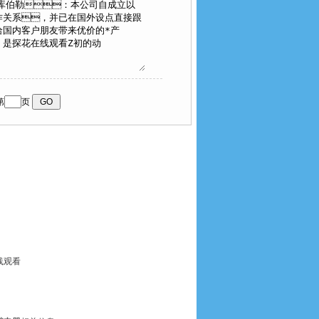
第
页
线观看