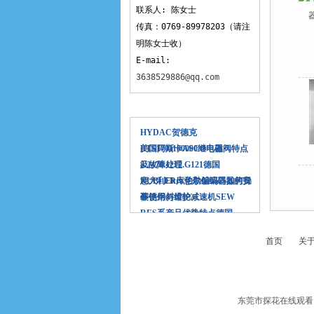
联系人: 陈女士
传真：0769-89978203（请注
明陈女士收）
E-mail:
3638529886@qq.com
相关文章
HYDAC贺德克
ETS1701100000继电器
美国阿斯卡ASCO电磁阀特点
及故障处理
8.2470.1212.G121德国
KUBLER库伯勒编码器如何操
意大利Eltra意尔创编码器的安
作
装使用与维护
不锈钢斜齿轮减速机SEW
RES系产品优势特点德国
首页
关
东莞市探花在线观看