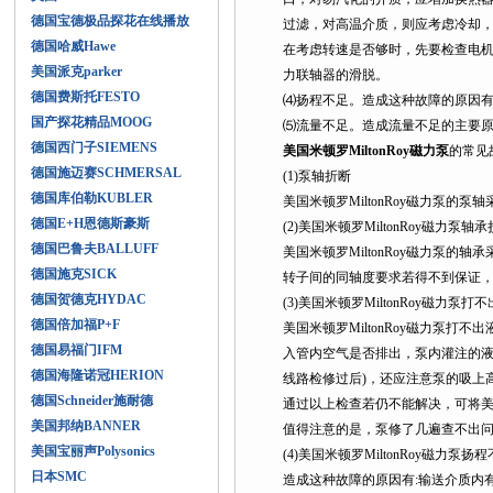
德国宝德极品探花在线播放
过滤，对高温介质，则应考虑冷
德国哈威Hawe
在考虑转速是否够时，先要检查电机
美国派克parker
力联轴器的滑脱。
德国费斯托FESTO
⑷扬程不足。造成这种故障的原因有
国产探花精品MOOG
⑸流量不足。造成流量不足的主要原因有
德国西门子SIEMENS
美国米顿罗MiltonRoy磁力泵
的常见
德国施迈赛SCHMERSAL
(1)泵轴折断
德国库伯勒KUBLER
美国米顿罗MiltonRoy磁力泵的泵轴
德国E+H恩德斯豪斯
(2)美国米顿罗MiltonRoy磁力泵轴承损坏
德国巴鲁夫BALLUFF
美国米顿罗MiltonRoy磁力泵的轴
德国施克SICK
转子间的同轴度要求若得不到保证，
德国贺德克HYDAC
(3)美国米顿罗MiltonRoy磁力泵打
德国倍加福P+F
美国米顿罗MiltonRoy磁力泵打不
德国易福门IFM
入管内空气是否排出，泵内灌注的
德国海隆诺冠HERION
线路检修过后)，还应注意泵的吸上高度
德国Schneider施耐德
通过以上检查若仍不能解决，可将美国米
美国邦纳BANNER
值得注意的是，泵修了几遍查不出
美国宝丽声Polysonics
(4)美国米顿罗MiltonRoy磁力泵扬程不足
日本SMC
造成这种故障的原因有:输送介质内有空气