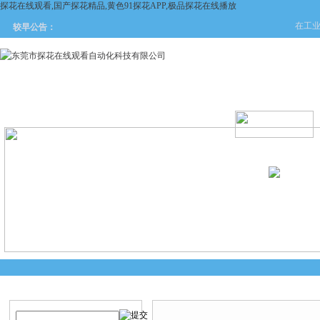
探花在线观看,国产探花精品,黄色91探花APP,极品探花在线播放
在工业自
较早公告：
网站首页
关于探花在线观看
产品中心
新闻中
产品搜索
技术文章