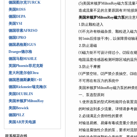
德国图尔克TURCK
(5)美国米顿罗MiltonRoy磁力泵流量不
美国ROSS
造成流量不足的主要原因有:叶轮损坏，转
德国DEPA
美国米顿罗MiltonRoy磁力泵
的注意
美国YSI
1.防止颗粒进入
德国菲索AFRISO
⑴不允许有铁磁杂质、颗粒进入磁
德国EPRO
转1min后排放干净)，以保障滑动轴
德国易格斯IGUS
⒉防止退磁
Draeger德尔格
⑴磁力矩不可设计得过小。⑵应在规
德国马勒MAHLE
电阻温度传感器检测环隙区域的温升，
英国Phoenix菲尼克斯
⒊防止干摩擦
意大利意尔创Eltra
⑴严禁空转。⑵严禁介质抽空。⑶
德国恩德斯豪斯E+H
不可用在有压力的系统中
德国Rickmeier瑞克梅尔
美国米顿罗MiltonRoy磁力泵的种类很
美国DEUBLIN
一、泵选型原则
美国米顿罗MiltonRoy
⒈使所选泵的型式和性能符合装置流量、扬
美国Beswick
的时候达到多少流量。详情请参考扬程-
德国PILZ
⒉必须满足介质特性的要求
美国AB开关电源
对输送易燃、易爆有毒或贵重介质的
对输送腐蚀性介质的泵，要求对流部
联系探花在线