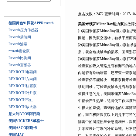
产品目录
点击次数：2472 更新时间：2017-10-
德国黄色91探花APPRexroth
美国米顿罗MiltonRoy磁力泵
的故障
Rexroth压力传感器
⑴美国米顿罗MiltonRoy磁力泵轴折断
Rexroth插装阀
因是，因为泵空运转，轴承
Rexroth油泵
⑵美国米顿罗MiltonRoy磁力泵轴承损
rexroth齿轮泵
质，就会造成轴承的损坏。圆筒形
Rexroth比例阀
⑶美国米顿罗MiltonRoy磁力泵打不出
Rexroth变频器
检查泵的吸入管路是否有漏气的地方，
REXROTH电磁阀
内是否有杂物堵塞，还应查一查泵
REXROTH方向阀
检查若仍不能解决，可将泵拆开检查
REXROTH柱塞泵
移动困难，可检查炭轴承是否与泵轴结
REXROTH叶片泵
值得注意的是，美国米顿罗Milton
REXROTH气缸
中都会产生热量，这将使工作温度升
REXROTH放大器
生很大的麻烦。磁钢传递的功率随温
意大利ATOS阿托斯
的，而在极限温度以上则是不可逆的
美国VICKERS威格士
隔套中的涡流热量会急剧增长，温度
美国ASCO阿斯卡
力泵应设计可靠的冷却系统。对不
美国MAC
口，对易汽化的介质，应增加