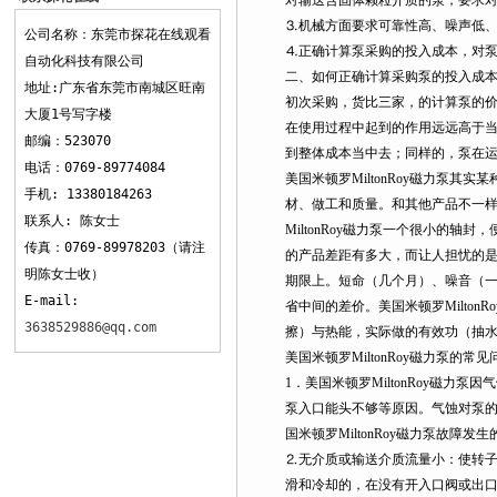
对输送含固体颗粒介质的泵，要求对流部
观看
⒊机械方面要求可靠性高、噪声低、
公司名称：东莞市探花在线观看
⒋正确计算泵采购的投入成本，对泵生产厂
自动化科技有限公司
二、如何正确计算采购泵的投入成
地址:广东省东莞市南城区旺南
初次采购，货比三家，的计
大厦1号写字楼
在使用过程中起到的作用远远高于当初
邮编：523070
到整体成本当中去；同样的，
电话：0769-89774084
美国米顿罗MiltonRoy磁力泵其实某种
手机: 13380184263
材、做工和质量。和其他产品不一
联系人: 陈女士
MiltonRoy磁力泵一个很小的轴封
传真：0769-89978203（请注
的产品差距有多大，而让人担忧
明陈女士收）
期限上。短命（几个月）、噪音
E-mail:
省中间的差价。美国米顿罗Mil
3638529886@qq.com
擦）与热能，实际做的有效功（抽水）却
美国米顿罗MiltonRoy磁力泵的常见
1．美国米顿罗MiltonRoy磁力泵因
泵入口能头不够等原因。气蚀对泵的危害
国米顿罗MiltonRoy磁力泵故障发生
⒉无介质或输送介质流量小：使转子
滑和冷却的，在没有开入口阀或出口