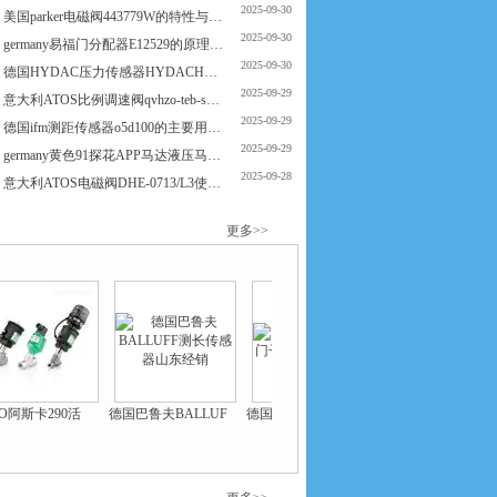
2025-09-30
美国parker电磁阀443779W的特性与使用用途
2025-09-30
germany易福门分配器E12529的原理特点与功能概况
2025-09-30
德国HYDAC压力传感器HYDACHDA4840-A-0350-424的主要要点与应用领域
2025-09-29
意大利ATOS比例调速阀qvhzo-teb-sn-np-06/18/i10的特点与用途
2025-09-29
德国ifm测距传感器o5d100的主要用途与使用
2025-09-29
germany黄色91探花APP马达液压马达A2FM12的设计原理与使用
2025-09-28
意大利ATOS电磁阀DHE-0713/L3使用注意事项
2025-09-28
germany亚德克回转气缸SC100系列的原理特性与功能
更多>>
2025-09-28
美国GSR电磁阀GO1207824的功能维护与使用
ASCO阿斯卡290活塞阀
德国巴鲁夫BALLUFF测长传感器山东经销
德国SIEMENS西门子6ES7系列*供应
美国MOOG国内总经销穆格伺服阀*