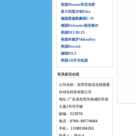
英国Phoenix菲尼克斯
意大利意尔创Eltra
德国恩德斯豪斯E+H
德国Rickmeier瑞克梅尔
美国DEUBLIN
美国米顿罗MiltonRoy
美国Beswick
德国PILZ
美国AB开关电源
联系探花在线
观看
公司名称：东莞市探花在线观看
自动化科技有限公司
地址:广东省东莞市南城区旺南
大厦1号写字楼
邮编：523070
电话：0769-89774084
手机: 13380184263
联系人: 陈女士