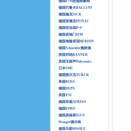
德国E+H恩德斯豪斯
德国巴鲁夫BALLUFF
德国施克SICK
德国贺德克HYDAC
德国倍加福P+F
德国易福门IFM
德国海隆诺冠HERION
德国Schneider施耐德
美国邦纳BANNER
美国宝丽声Polysonics
日本SMC
德国图尔克TURCK
美国ROSS
德国DEPA
美国YSI
德国菲索AFRISO
德国EPRO
德国易格斯IGUS
Draeger德尔格
德国马勒MAHLE