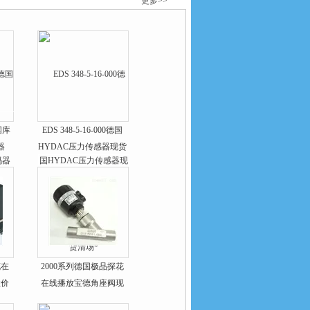
更多>>
德国库
EDS 348-5-16-000德国
器
HYDAC压力传感器现货
清场*
花在
2000系列德国极品探花
性价
在线播放宝德角座阀现
货