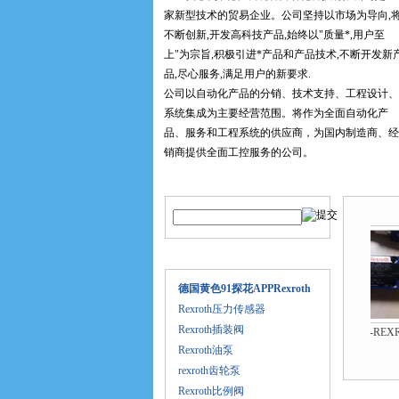
家新型技术的贸易企业。公司坚持以市场为导向,
不断创新,开发高科技产品,始终以"质量*,用户至
上"为宗旨,积极引进*产品和产品技术,不断开发新
品,尽心服务,满足用户的新要求.
公司以自动化产品的分销、技术支持、工程设计、
系统集成为主要经营范围。将作为全面自动化产
品、服务和工程系统的供应商，为国内制造商、经
销商提供全面工控服务的公司。
我公司专业经销产品，以工业自动化为主营，集科
产品搜索
产品推
工贸于一体的全民科研开发，技术改造，工程服务
为中心。探花在线观看真诚的希望能在产品销售、
采购、工程项目承接，系统开发方面能于贵公司开
展多方面地合作。
产品目录
我公司主做的优势品牌：德国FESTO气动元... ..
详
德国黄色91探花APPRexroth
细内容
Rexroth压力传感器
Rexroth插装阀
德国SIEMENS西门子6ES7系列*供应
美国MOOG国内总经销穆格伺服阀*
DPZO系列ATOS意大利*销售
Rexroth油泵
rexroth齿轮泵
Rexroth比例阀