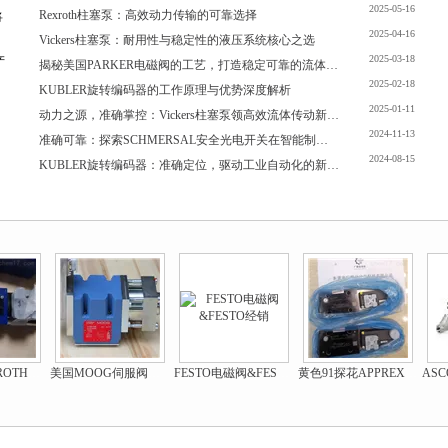
2025-05-16
Rexroth柱塞泵：高效动力传输的可靠选择
将
2025-04-16
Vickers柱塞泵：耐用性与稳定性的液压系统核心之选
2025-03-18
产
揭秘美国PARKER电磁阀的工艺，打造稳定可靠的流体控制解决方案！
2025-02-18
KUBLER旋转编码器的工作原理与优势深度解析
2025-01-11
动力之源，准确掌控：Vickers柱塞泵领高效流体传动新时代
2024-11-13
准确可靠：探索SCHMERSAL安全光电开关在智能制造中的广泛应用
2024-08-15
KUBLER旋转编码器：准确定位，驱动工业自动化的新引擎
2024-06-11
量身定制：意大利ELTRA编码器，为您的应用提供个性化解决方案
荐
2024-05-13
工业领域的稳定力量：Rexroth柱塞泵的应用与价值
BOSCH-REXROTH气动产品销售
美国MOOG伺服阀东莞热卖现货
FESTO电磁阀&FESTO经销
黄色91探花APPREXROTH比例阀探花在线观看现货